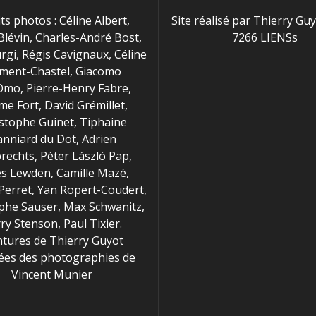
ts photos : Céline Albert,
Site réalisé par Thierry Gu
Blévin, Charles-André Bost,
7266 LIENSs
rgi, Régis Cavignaux, Céline
ment-Chastel, Giacomo
Omo, Pierre-Henry Fabre,
me Fort, David Grémillet,
stophe Guinet, Tiphaine
anniard du Dot, Adrien
echts, Péter László Pap,
s Lewden, Camille Mazé,
Perret, Yan Ropert-Coudert,
phe Sauser, Max Schwanitz,
ry Stenson, Paul Tixier.
ntures de Thierry Guyot
rées des photographies de
Vincent Munier