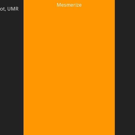
Mesmerize
yot, UMR