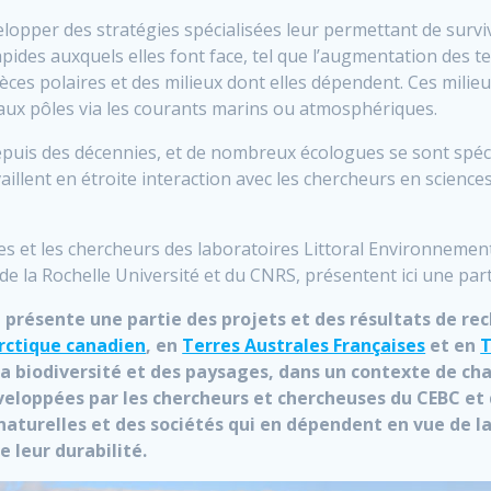
elopper des stratégies spécialisées leur permettant de survi
es auxquels elles font face, tel que l’augmentation des te
es polaires et des milieux dont elles dépendent. Ces milie
’aux pôles via les courants marins ou atmosphériques.
 depuis des décennies, et de nombreux écologues se sont spéci
illent en étroite interaction avec les chercheurs en science
es et les chercheurs des laboratoires Littoral Environnemen
 la Rochelle Université et du CNRS, présentent ici une part
on présente une partie des projets et des résultats de r
rctique canadien
, en
Terres Australes Françaises
et en
T
 de la biodiversité et des paysages, dans un contexte de 
veloppées par les chercheurs et chercheuses du CEBC et
s naturelles et des sociétés qui en dépendent en vue de 
 leur durabilité.