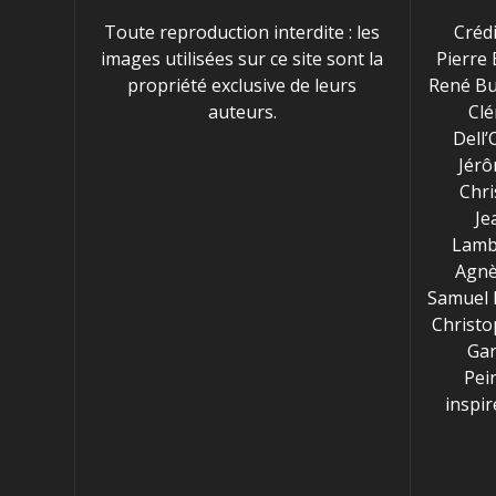
Toute reproduction interdite : les
Crédi
images utilisées sur ce site sont la
Pierre 
propriété exclusive de leurs
René Bu
auteurs.
Clé
Dell’
Jérô
Chri
Je
Lambr
Agnè
Samuel 
Christo
Gar
Pei
inspi