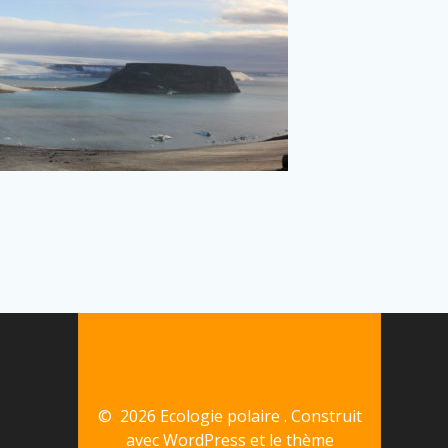
© 2026 Ecologie polaire . Construit
avec WordPress et le
thème